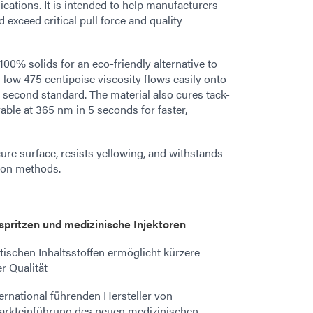
ications. It is intended to help manufacturers
 exceed critical pull force and quality
00% solids for an eco-friendly alternative to
 low 475 centipoise viscosity flows easily onto
second standard. The material also cures tack-
ble at 365 nm in 5 seconds for faster,
cure surface, resists yellowing, and withstands
tion methods.
spritzen und medizinische Injektoren
ischen Inhaltsstoffen ermöglicht kürzere
r Qualität
ternational führenden Hersteller von
 Markteinführung des neuen medizinischen