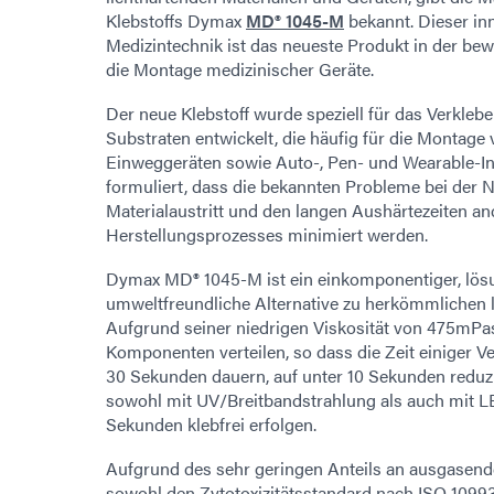
Klebstoffs Dymax
MD® 1045-M
bekannt. Dieser inn
Medizintechnik ist das neueste Produkt in der be
die Montage medizinischer Geräte.
Der neue Klebstoff wurde speziell für das Verkleb
Substraten entwickelt, die häufig für die Montage 
Einweggeräten sowie Auto-, Pen- und Wearable-In
formuliert, dass die bekannten Probleme bei der
Materialaustritt und den langen Aushärtezeiten a
Herstellungsprozesses minimiert werden.
Dymax MD® 1045-M ist ein einkomponentiger, lösung
umweltfreundliche Alternative zu herkömmlichen l
Aufgrund seiner niedrigen Viskosität von 475mPas 
Komponenten verteilen, so dass die Zeit einiger V
30 Sekunden dauern, auf unter 10 Sekunden reduz
sowohl mit UV/Breitbandstrahlung als auch mit L
Sekunden klebfrei erfolgen.
Aufgrund des sehr geringen Anteils an ausgasend
sowohl den Zytotoxizitätsstandard nach ISO 10993