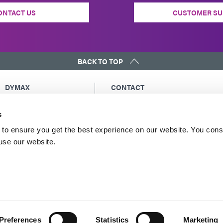
ONTACT US
CUSTOMER SU
BACK TO TOP
DYMAX
CONTACT
Copyright Notice
Email Us
s
General Terms &
Global Contacts
Conditions of Sale
North America: +1 860.482.1010
to ensure you get the best experience on our website. You cons
Purchasing Terms &
 use our website.
Europe: +49 611.962.7900
Conditions
Asia: +65.67522887
Terms & Conditions for
Service
Terms of Use
Privacy Statement
Cookie Declaration
Preferences
Statistics
Marketing