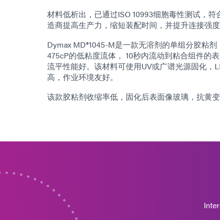
材料低析出，已通过ISO 10993细胞毒性测试
造商提高生产力，缩短装配时间，并提升连接强度
Dymax MD®1045-M是一款无溶剂的单组分
475cP的低粘度流体， 10秒内流动到粘合组件
流平性能好。该材料可使用UV或广谱光源固化，LE
高，作业环境友好。
该款胶粘剂收缩率低，固化后表面像玻璃，抗黄变
Inte