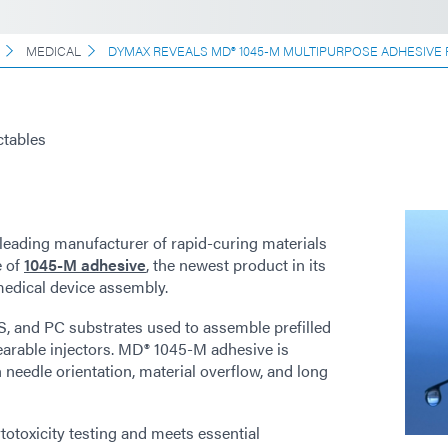
MEDICAL
DYMAX REVEALS MD® 1045-M MULTIPURPOSE ADHESIVE F
ctables
a leading manufacturer of rapid-curing materials
e of
1045-M adhesive
, the newest product in its
medical device assembly.
S, and PC substrates used to assemble prefilled
wearable injectors. MD® 1045-M adhesive is
 needle orientation, material overflow, and long
otoxicity testing and meets essential