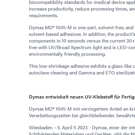
biocompatibility standards for medical device appl
increase productivity, reduce processing times, and
requirements.
Dymax MD® 1045-M is one-part, solvent-free, and 1
solvent-based adhesives. In addition, the product’s
components in 10 seconds versus the current 30+ 
free with UV/Broad Spectrum light and is LED-cura
environmentally friendly processing.
This low-shrinkage adhesive exhibits a glass-like 
autoclave cleaning and Gamma and ETO steriliza
Dymax entwickelt neuen UV-Klebstoff für Fertig
Dymax MD® 1045-M mit verringertem Anteil an krit
Verarbeitungszeiten bei gleichbleibender, bewährte
Wiesbaden – 5. April 5 2023 - Dymax, einer der in
lichthärtenden Materialien und Geräten, gibt die