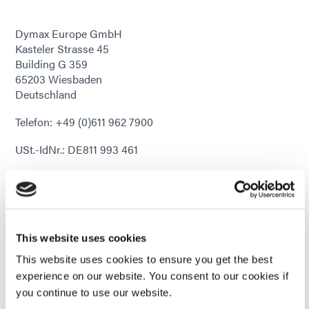
Dymax Europe GmbH
Kasteler Strasse 45
Building G 359
65203 Wiesbaden
Deutschland
Telefon: +49 (0)611 962 7900
USt.-IdNr.: DE811 993 461
Geschäftsführer: Bernhard Sürth
Amtsgericht Wiesbaden, HRB 25714
Externe Links:
This website uses cookies
Diese Website enthält Verknüpfungen zu Websites Dritter
This website uses cookies to ensure you get the best
(„externe Links“). Diese Websites unterliegen der Haftung
der jeweiligen Betreiber. Der Anbieter hat bei der
experience on our website. You consent to our cookies if
erstmaligen Verknüpfung der externen Links die fremden
you continue to use our website.
Inhalte daraufhin überprüft, ob etwaige Rechtsverstöße